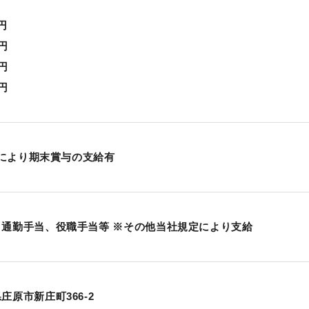
円
円
円
円
績により期末賞与の支給有
通勤手当、役職手当等 ※その他当社規定により支給
原市新庄町366-2