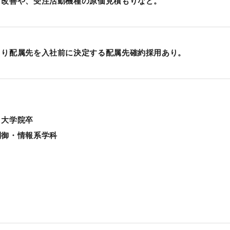
、改善や、受注活動機種の原価見積もりなど。
より配属先を入社前に決定する配属先確約採用あり。
、大学院卒
制御・情報系学科