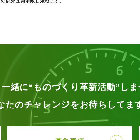
もの以外は開示致し兼ねます。
と一緒に
“ものづくり革新活動”し
なたのチャレンジを
お待ちしてま