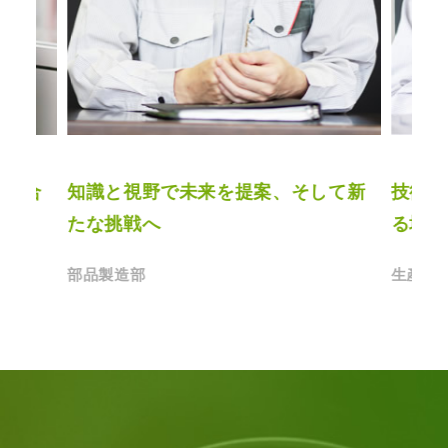
が融合
知識と視野で未来を提案、そして新
技術の
たな挑戦へ
る場
部品製造部
生産技